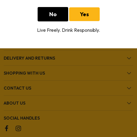
No
Yes
HELP AND SUPPORT
Live Freely. Drink Responsibly.
OUR SHOPS
DELIVERY AND RETURNS
SHOPPING WITH US
CONTACT US
ABOUT US
SOCIAL HANDLES